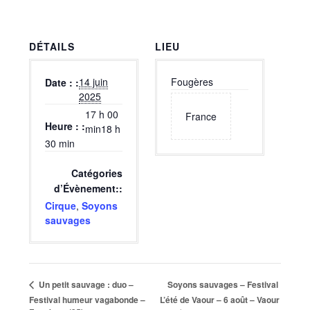
DÉTAILS
LIEU
14 juin
Fougères
Date :
2025
17 h 00
France
Heure :
min18 h
30 min
Catégories
d’Évènement:
Cirque
,
Soyons
sauvages
Soyons sauvages – Festival
Un petit sauvage : duo –
Festival humeur vagabonde –
L’été de Vaour – 6 août – Vaour